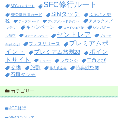
SFC修行ルート
SFCのメリット
SINタッチ
ふるさと納
SFC修行用カード
税
アメックスプ
アップグレード
アップグレードポイント
キャンペーン
ラチナ
シンガポー
コードシェア便
セントレア
ル航空
ステータスマッチ
プラチナ
プレミアムポ
プレスリリース
チャレンジ
イント
ポイン
プレミアム旅割28
トサイト
三角とび
ラウンジ
モッピー
交換
旅割
特典航空券
格安航空券
石垣タッチ
カテゴリー
JGC修行
SFCについて