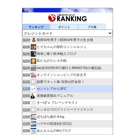
ランキング
ポイント
ブロ画
昭和50年男子 | 昭和50年男子の生き様
73位
とりちゃんの節約コンシェルジュ
74位
簡単に稼ぐ欧米輸入ブログ
75位
私たちのクレカ大戦
76位
tak@2020年SFC修行とBMW(F30)の備忘録。
77位
オンラインショッピングの歩き方
78位
副業でネット株-目指せ貯金倍々
79位
セントレアからSFC
80位
老後破産脱出マニュアル
81位
きーぼ’ｓ プレーンテキスト
82位
ケンタロウのファミリーファイナンス
83位
ぼちぼち旅行Ｂlog
84位
ハマチの投資&生活日記
85位
あんちゃんのfireブログ
86位