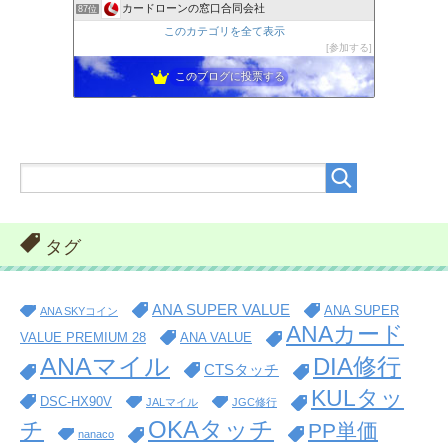
カードローンの窓口合同会社
87位
このカテゴリを全て表示
参加する
このブログに投票する
タグ
ANA SUPER VALUE
ANA SUPER
ANA SKYコイン
ANAカード
VALUE PREMIUM 28
ANA VALUE
ANAマイル
DIA修行
CTSタッチ
KULタッ
DSC-HX90V
JALマイル
JGC修行
OKAタッチ
チ
PP単価
nanaco