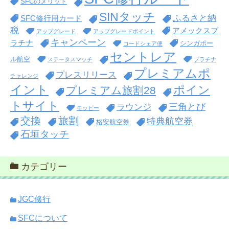
SFCのメリット
SINタッチ
ふるさと納
SFC修行用カード
税
アメックスプ
アップグレード
アップグレードポイント
キャンペーン
ラチナ
シンガポー
コードシェア便
セントレア
ル航空
ステータスマッチ
プラチナ
プレミアムポ
プレスリリース
チャレンジ
イント
ポイン
プレミアム旅割28
トサイト
三角とび
ラウンジ
モッピー
交換
旅割
特典航空券
格安航空券
石垣タッチ
カテゴリー
JGC修行
SFCについて