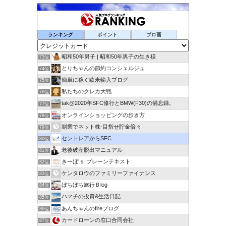
ランキング
ポイント
ブロ画
昭和50年男子 | 昭和50年男子の生き様
73位
とりちゃんの節約コンシェルジュ
74位
簡単に稼ぐ欧米輸入ブログ
75位
私たちのクレカ大戦
76位
tak@2020年SFC修行とBMW(F30)の備忘録。
77位
オンラインショッピングの歩き方
78位
副業でネット株-目指せ貯金倍々
79位
セントレアからSFC
80位
老後破産脱出マニュアル
81位
きーぼ’ｓ プレーンテキスト
82位
ケンタロウのファミリーファイナンス
83位
ぼちぼち旅行Ｂlog
84位
ハマチの投資&生活日記
85位
あんちゃんのfireブログ
86位
カードローンの窓口合同会社
87位