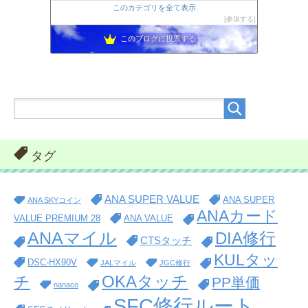
このカテゴリを全て表示
参加する
このブログに投票する
タグ
ANA SUPER VALUE
ANA SUPER
ANA SKYコイン
ANAカード
VALUE PREMIUM 28
ANA VALUE
ANAマイル
DIA修行
CTSタッチ
KULタッ
DSC-HX90V
JALマイル
JGC修行
OKAタッチ
チ
PP単価
nanaco
SFC修行ルート