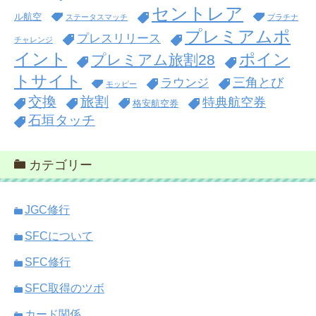
セントレア
ル航空
ステータスマッチ
プラチナ
プレミアムポ
プレスリリース
チャレンジ
イント
ポイン
プレミアム旅割28
トサイト
三角とび
ラウンジ
モッピー
交換
旅割
特典航空券
格安航空券
石垣タッチ
カテゴリー
JGC修行
SFCについて
SFC修行
SFC取得のツボ
カード関係