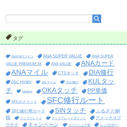
タグ
ANA SUPER VALUE
ANA SUPER
ANA SKYコイン
ANAカード
VALUE PREMIUM 28
ANA VALUE
ANAマイル
DIA修行
CTSタッチ
KULタッ
DSC-HX90V
JALマイル
JGC修行
OKAタッチ
チ
PP単価
nanaco
SFC修行ルート
SFCのメリット
SINタッチ
ふるさと納
SFC修行用カード
税
アメックスプ
アップグレード
アップグレードポイント
キャンペーン
ラチナ
シンガポー
コードシェア便