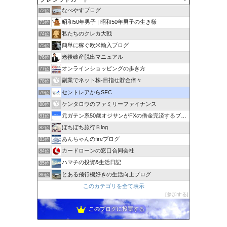
なべやすブログ
72位
昭和50年男子 | 昭和50年男子の生き様
73位
私たちのクレカ大戦
74位
簡単に稼ぐ欧米輸入ブログ
75位
老後破産脱出マニュアル
76位
オンラインショッピングの歩き方
77位
副業でネット株-目指せ貯金倍々
78位
セントレアからSFC
79位
ケンタロウのファミリーファイナンス
80位
元ガテン系50歳オジサンがFXの借金完済するブログ
81位
ぼちぼち旅行Ｂlog
82位
あんちゃんのfireブログ
83位
カードローンの窓口合同会社
84位
ハマチの投資&生活日記
85位
とある飛行機好きの生活向上ブログ
86位
このカテゴリを全て表示
参加する
このブログに投票する