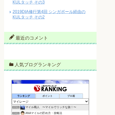
KULタッチ その3
2019DIA修行第4回 シンガポール経由の
KULタッチ その2
最近のコメント
人気ブログランキング
ランキング
ポイント
ブロ画
マイル職人 〜マイルでリッチな旅！〜
103位
ANAマイルの貯め方・攻略法
104位