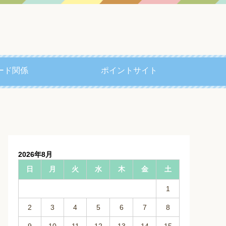
ード関係
ポイントサイト
2026年8月
日
月
火
水
木
金
土
1
2
3
4
5
6
7
8