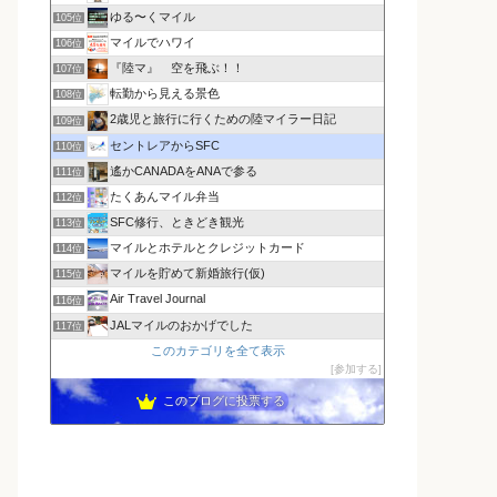
ゆる〜くマイル
105位
マイルでハワイ
106位
『陸マ』 空を飛ぶ！！
107位
転勤から見える景色
108位
2歳児と旅行に行くための陸マイラー日記
109位
セントレアからSFC
110位
遙かCANADAをANAで参る
111位
たくあんマイル弁当
112位
SFC修行、ときどき観光
113位
マイルとホテルとクレジットカード
114位
マイルを貯めて新婚旅行(仮)
115位
Air Travel Journal
116位
JALマイルのおかげでした
117位
このカテゴリを全て表示
参加する
このブログに投票する