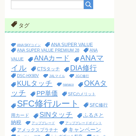
タグ
ANA SUPER VALUE
ANA SKYコイン
ANA SUPER VALUE PREMIUM 28
ANA
ANAマ
ANAカード
VALUE
イル
DIA修行
CTSタッチ
DSC-HX90V
JALマイル
JGC修行
OKAタ
KULタッチ
nanaco
ッチ
PP単価
SFCのメリット
SFC修行ルート
SFC修行
SINタッチ
ふるさと
用カード
納税
アップグレード
アップグレードポイント
キャンペーン
アメックスプラチナ