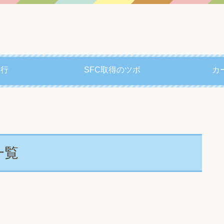
修行
SFC取得のツボ
カ
一覧