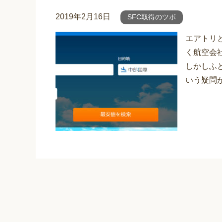
2019年2月16日
SFC取得のツボ
エアトリ
く航空会
しかしふ
いう疑問