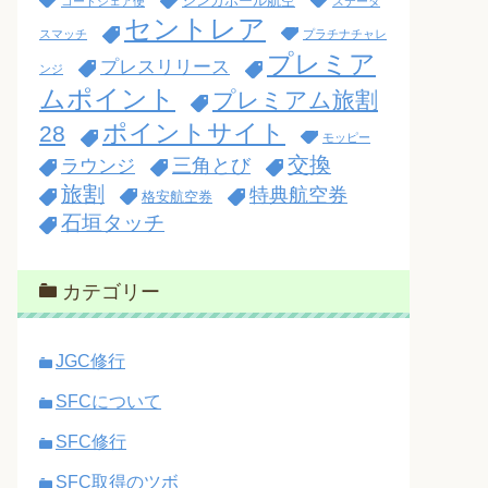
シンガポール航空
コードシェア便
ステータ
セントレア
スマッチ
プラチナチャレ
プレミア
プレスリリース
ンジ
ムポイント
プレミアム旅割
ポイントサイト
28
モッピー
交換
三角とび
ラウンジ
旅割
特典航空券
格安航空券
石垣タッチ
カテゴリー
JGC修行
SFCについて
SFC修行
SFC取得のツボ