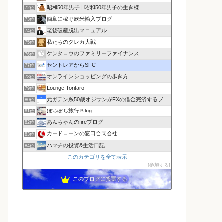
昭和50年男子 | 昭和50年男子の生き様
72位
簡単に稼ぐ欧米輸入ブログ
73位
老後破産脱出マニュアル
74位
私たちのクレカ大戦
75位
ケンタロウのファミリーファイナンス
76位
セントレアからSFC
77位
オンラインショッピングの歩き方
78位
Lounge Toritaro
79位
元ガテン系50歳オジサンがFXの借金完済するブログ
80位
ぼちぼち旅行Ｂlog
81位
あんちゃんのfireブログ
82位
カードローンの窓口合同会社
83位
ハマチの投資&生活日記
84位
このカテゴリを全て表示
参加する
このブログに投票する