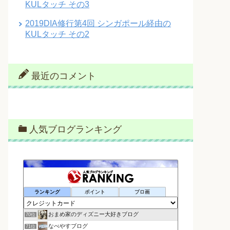
KULタッチ その3
2019DIA修行第4回 シンガポール経由の
KULタッチ その2
最近のコメント
人気ブログランキング
ランキング
ポイント
ブロ画
おまめ家のディズニー大好きブログ
70位
なべやすブログ
71位