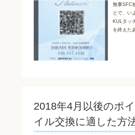
無事SFC
とで、い
KULタ
を終えたあ
2018年4月以後のポ
イル交換に適した方法