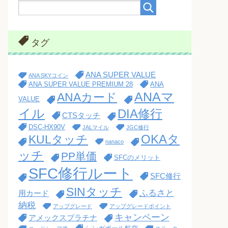
タグ
ANA SUPER VALUE
ANA SKYコイン
ANA SUPER VALUE PREMIUM 28
ANA
ANAマ
ANAカード
VALUE
イル
DIA修行
CTSタッチ
DSC-HX90V
JALマイル
JGC修行
OKAタ
KULタッチ
nanaco
ッチ
PP単価
SFCのメリット
SFC修行ルート
SFC修行
SINタッチ
ふるさと
用カード
納税
アップグレード
アップグレードポイント
キャンペーン
アメックスプラチナ