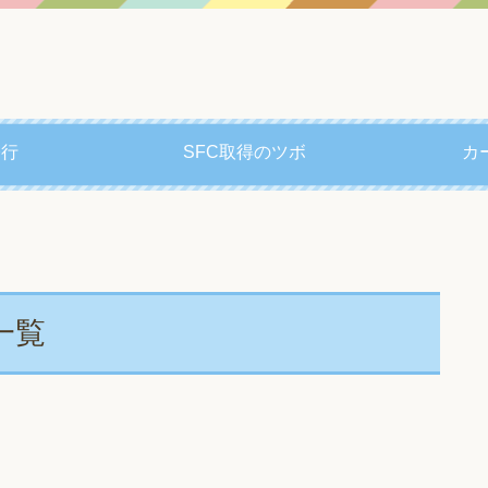
修行
SFC取得のツボ
カ
一覧