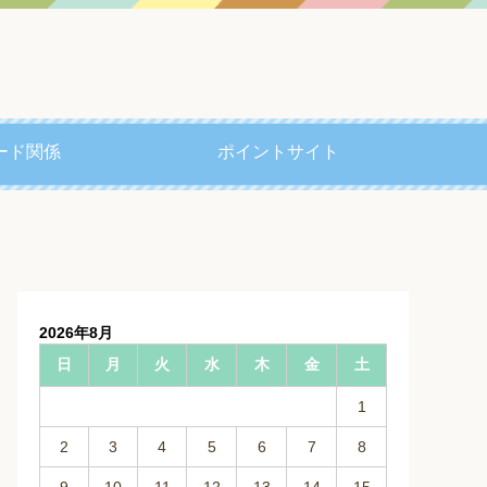
ード関係
ポイントサイト
2026年8月
日
月
火
水
木
金
土
1
2
3
4
5
6
7
8