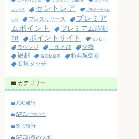
シンガポール航空
コードシェア便
ステータ
セントレア
スマッチ
プラチナチャレ
プレミア
プレスリリース
ンジ
ムポイント
プレミアム旅割
ポイントサイト
28
モッピー
交換
三角とび
ラウンジ
旅割
特典航空券
格安航空券
石垣タッチ
カテゴリー
JGC修行
SFCについて
SFC修行
SFC取得のツボ