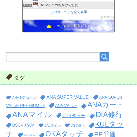
JALマイルのおかげでした
116位
このカテゴリを全て表示
参加する
このブログに投票する
タグ
ANA SUPER VALUE
ANA SUPER
ANA SKYコイン
ANAカード
VALUE PREMIUM 28
ANA VALUE
ANAマイル
DIA修行
CTSタッチ
KULタッ
DSC-HX90V
JALマイル
JGC修行
OKAタッチ
チ
PP単価
nanaco