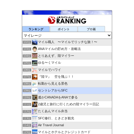
ランキング
ポイント
ブロ画
マイル職人 〜マイルでリッチな旅！〜
102位
ANAマイルの貯め方・攻略法
103位
とりあえず、陸マイラー
104位
ゆる〜くマイル
105位
マイルでハワイ
106位
『陸マ』 空を飛ぶ！！
107位
転勤から見える景色
108位
セントレアからSFC
109位
遙かCANADAをANAで参る
110位
2歳児と旅行に行くための陸マイラー日記
111位
たくあんマイル弁当
112位
SFC修行、ときどき観光
113位
Air Travel Journal
114位
マイルとホテルとクレジットカード
115位