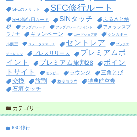
SFC修行ルート
SFCのメリット
SINタッチ
ふるさと納
SFC修行用カード
税
アメックスプ
アップグレード
アップグレードポイント
キャンペーン
ラチナ
シンガポー
コードシェア便
セントレア
ル航空
ステータスマッチ
プラチナ
プレミアムポ
プレスリリース
チャレンジ
イント
ポイン
プレミアム旅割28
トサイト
三角とび
ラウンジ
モッピー
交換
旅割
特典航空券
格安航空券
石垣タッチ
カテゴリー
JGC修行