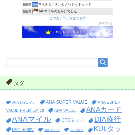
マイルとホテルとクレジットカード
115位
JALマイルのおかげでした
116位
このカテゴリを全て表示
参加する
このブログに投票する
タグ
ANA SUPER VALUE
ANA SUPER
ANA SKYコイン
ANAカード
VALUE PREMIUM 28
ANA VALUE
ANAマイル
DIA修行
CTSタッチ
KULタッ
DSC-HX90V
JALマイル
JGC修行