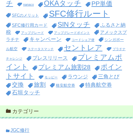
OKAタッチ
チ
PP単価
nanaco
SFC修行ルート
SFCのメリット
SINタッチ
ふるさと納
SFC修行用カード
税
アメックスプ
アップグレード
アップグレードポイント
キャンペーン
ラチナ
シンガポー
コードシェア便
セントレア
ル航空
ステータスマッチ
プラチナ
プレミアムポ
プレスリリース
チャレンジ
イント
ポイン
プレミアム旅割28
トサイト
三角とび
ラウンジ
モッピー
交換
旅割
特典航空券
格安航空券
石垣タッチ
カテゴリー
JGC修行