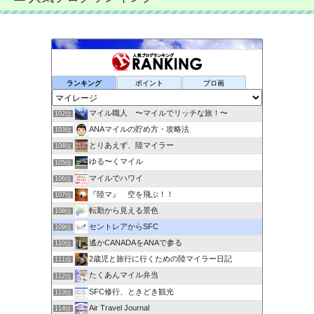
ランキング
ポイント
ブロ画
マイル職人 〜マイルでリッチな旅！〜
102位
ANAマイルの貯め方・攻略法
103位
とりあえず、陸マイラー
104位
ゆる〜くマイル
105位
マイルでハワイ
106位
『陸マ』 空を飛ぶ！！
107位
転勤から見える景色
108位
セントレアからSFC
109位
遙かCANADAをANAで参る
110位
2歳児と旅行に行くための陸マイラー日記
111位
たくあんマイル弁当
112位
SFC修行、ときどき観光
113位
Air Travel Journal
114位