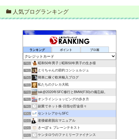
人気ブログランキング
ランキング
ポイント
ブロ画
昭和50年男子 | 昭和50年男子の生き様
73位
とりちゃんの節約コンシェルジュ
74位
簡単に稼ぐ欧米輸入ブログ
75位
私たちのクレカ大戦
76位
tak@2020年SFC修行とBMW(F30)の備忘録。
77位
オンラインショッピングの歩き方
78位
副業でネット株-目指せ貯金倍々
79位
セントレアからSFC
80位
老後破産脱出マニュアル
81位
きーぼ’ｓ プレーンテキスト
82位
ケンタロウのファミリーファイナンス
83位