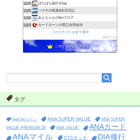
ぼちぼち旅行Ｂlog
84位
ハマチの投資&生活日記
85位
あんちゃんのfireブログ
86位
カードローンの窓口合同会社
87位
このカテゴリを全て表示
参加する
このブログに投票する
タグ
ANA SUPER VALUE
ANA SUPER
ANA SKYコイン
ANAカード
VALUE PREMIUM 28
ANA VALUE
ANAマイル
DIA修行
CTSタッチ