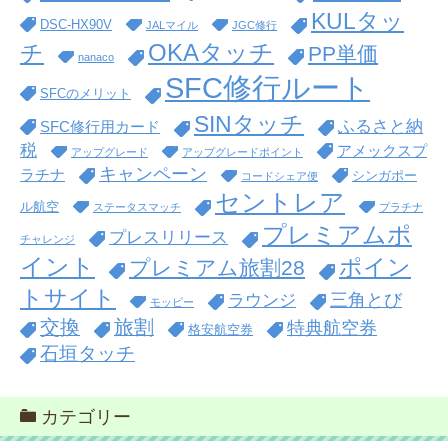
KULタッ
DSC-HX90V
JALマイル
JGC修行
OKAタッチ
チ
PP単価
nanaco
SFC修行ルート
SFCのメリット
SINタッチ
ふるさと納
SFC修行用カード
税
アメックスプ
アップグレード
アップグレードポイント
キャンペーン
ラチナ
シンガポー
コードシェア便
セントレア
ル航空
ステータスマッチ
プラチナ
プレミアムポ
プレスリリース
チャレンジ
イント
ポイン
プレミアム旅割28
トサイト
三角とび
ラウンジ
モッピー
交換
旅割
特典航空券
格安航空券
石垣タッチ
カテゴリー