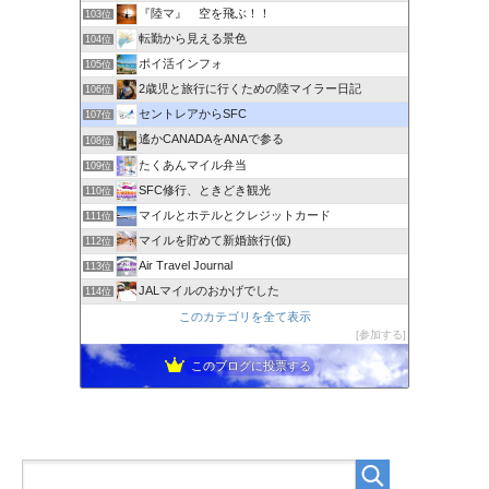
『陸マ』 空を飛ぶ！！
103位
転勤から見える景色
104位
ポイ活インフォ
105位
2歳児と旅行に行くための陸マイラー日記
106位
セントレアからSFC
107位
遙かCANADAをANAで参る
108位
たくあんマイル弁当
109位
SFC修行、ときどき観光
110位
マイルとホテルとクレジットカード
111位
マイルを貯めて新婚旅行(仮)
112位
Air Travel Journal
113位
JALマイルのおかげでした
114位
このカテゴリを全て表示
参加する
このブログに投票する