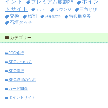
イント
ポイン
プレミアム旅割28
トサイト
三角とび
ラウンジ
モッピー
交換
旅割
特典航空券
格安航空券
石垣タッチ
カテゴリー
JGC修行
SFCについて
SFC修行
SFC取得のツボ
カード関係
ポイントサイト