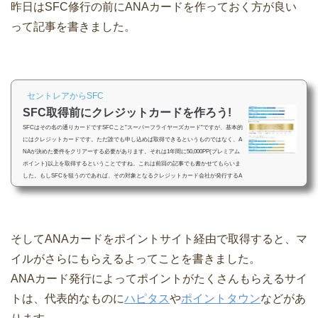
昨日はSFC修行の前にANAカードを作っておく方が良い
って記事を書きました。
セントレアからSFC
SFC取得前にクレジットカードを作ろう!
SFCはその名の通りカードですSFCこと"スーパーフライヤーズカード"ですが、基本的
にはクレジットカードです。ただ誰でも申し込めば取得できるというものではなく、A
NAが決めた要件をクリアーする必要があります。それは1年間に50,000PP(プレミアム
ポイント)以上を取得するということですね。これは前回の記事でも書かせてもらいま
した。もしSFCを狙うのであれば、その対象となるクレジットカード会社が発行するA
NAカードを事前に作っておくほうが良いです。というのも、たとえSFC取得の権利を
得ていたとしても、場合によって...
そしてANAカードをポイントサイト経由で取得すると、マ
イルがさらにもらえるよってことを書きました。
ANAカード発行によってポイントがたくさんもらえるサイ
トは、代表的なものに
ハピタス
や
ポイントタウン
などがあ