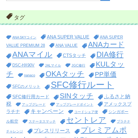
タグ
ANA SUPER VALUE
ANA SUPER
ANA SKYコイン
ANAカード
VALUE PREMIUM 28
ANA VALUE
ANAマイル
DIA修行
CTSタッチ
KULタッ
DSC-HX90V
JALマイル
JGC修行
OKAタッチ
チ
PP単価
nanaco
SFC修行ルート
SFCのメリット
SINタッチ
ふるさと納
SFC修行用カード
税
アメックスプ
アップグレード
アップグレードポイント
キャンペーン
ラチナ
シンガポー
コードシェア便
セントレア
ル航空
ステータスマッチ
プラチナ
プレミアムポ
プレスリリース
チャレンジ