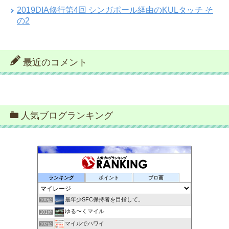
2019DIA修行第4回 シンガポール経由のKULタッチ そ
の2
最近のコメント
人気ブログランキング
ランキング
ポイント
ブロ画
最年少SFC保持者を目指して。
100位
ゆる〜くマイル
101位
マイルでハワイ
102位