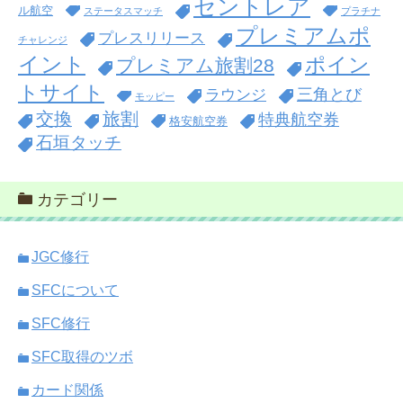
セントレア
ル航空
ステータスマッチ
プラチナ
プレミアムポ
プレスリリース
チャレンジ
イント
ポイン
プレミアム旅割28
トサイト
三角とび
ラウンジ
モッピー
交換
旅割
特典航空券
格安航空券
石垣タッチ
カテゴリー
JGC修行
SFCについて
SFC修行
SFC取得のツボ
カード関係