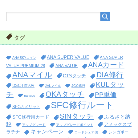
タグ
ANA SUPER VALUE
ANA SUPER
ANA SKYコイン
ANAカード
VALUE PREMIUM 28
ANA VALUE
ANAマイル
DIA修行
CTSタッチ
KULタッ
DSC-HX90V
JALマイル
JGC修行
OKAタッチ
チ
PP単価
nanaco
SFC修行ルート
SFCのメリット
SINタッチ
ふるさと納
SFC修行用カード
税
アメックスプ
アップグレード
アップグレードポイント
キャンペーン
ラチナ
シンガポー
コードシェア便