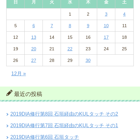
日
月
火
水
木
金
土
1
2
3
4
5
6
7
8
9
10
11
12
13
14
15
16
17
18
19
20
21
22
23
24
25
26
27
28
29
30
12月 »
最近の投稿
2019DIA修行第8回 石垣経由のKULタッチ その2
2019DIA修行第7回 石垣経由のKULタッチ その1
2019DIA修行第6回 石垣タッチ