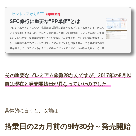
セントレアからSFC
3 pockets
SFC修行に重要な"PP単価"とは
プレミアムポイントについて先日はSFC取得に必須となるプレミアムポイント(PP)につ
いての記事を書きました。とにかく飛行機に搭乗しない限りは、プレミアムポイントが
もらえないので、SFCを取得することはできないんですよね。そして以前も書きました
が、特典航空券でのフライトではプレミアムポイントは付きません。つまりANAの航空
券を購入して、フライトをすることで初めてプレミアムポイントがもらえるという仕組
みになっているのです。PP単価とは上記の通り、プレミアムポイントを稼ぐには、AN
Aの航空券を購入してフライトをしな...
その重要なプレミアム旅割28なんですが、2017年の8月以
前は現在と発売開始日が異なっていたのでした。
具体的に言うと、以前は
搭乗日の2カ月前の9時30分～発売開始