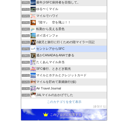
最年少SFC保持者を目指して。
100位
ゆる〜くマイル
101位
マイルでハワイ
102位
『陸マ』 空を飛ぶ！！
103位
転勤から見える景色
104位
ポイ活インフォ
105位
2歳児と旅行に行くための陸マイラー日記
106位
セントレアからSFC
107位
遙かCANADAをANAで参る
108位
たくあんマイル弁当
109位
SFC修行、ときどき観光
110位
マイルとホテルとクレジットカード
111位
マイルを貯めて新婚旅行(仮)
112位
Air Travel Journal
113位
JALマイルのおかげでした
114位
このカテゴリを全て表示
参加する
このブログに投票する