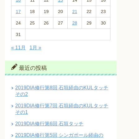
10
11
12
13
14
15
16
17
18
19
20
21
22
23
24
25
26
27
28
29
30
31
« 11月
1月 »
最近の投稿
2019DIA修行第8回 石垣経由のKULタッチ
その2
2019DIA修行第7回 石垣経由のKULタッチ
その1
2019DIA修行第6回 石垣タッチ
2019DIA修行第5回 シンガポール経由の