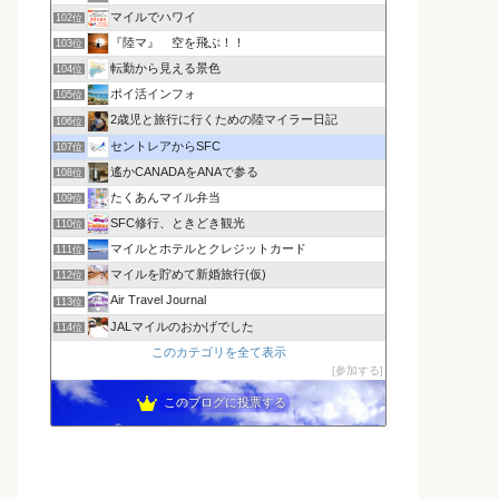
マイルでハワイ
102位
『陸マ』 空を飛ぶ！！
103位
転勤から見える景色
104位
ポイ活インフォ
105位
2歳児と旅行に行くための陸マイラー日記
106位
セントレアからSFC
107位
遙かCANADAをANAで参る
108位
たくあんマイル弁当
109位
SFC修行、ときどき観光
110位
マイルとホテルとクレジットカード
111位
マイルを貯めて新婚旅行(仮)
112位
Air Travel Journal
113位
JALマイルのおかげでした
114位
このカテゴリを全て表示
参加する
このブログに投票する