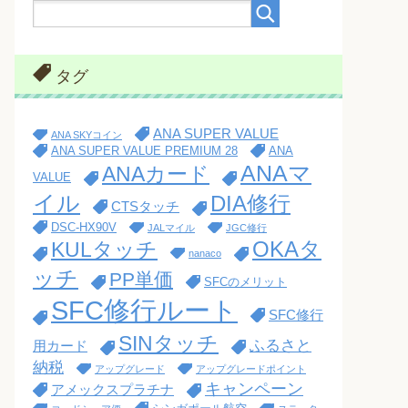
タグ
ANA SUPER VALUE
ANA SKYコイン
ANA SUPER VALUE PREMIUM 28
ANA
ANAマ
ANAカード
VALUE
イル
DIA修行
CTSタッチ
DSC-HX90V
JALマイル
JGC修行
OKAタ
KULタッチ
nanaco
ッチ
PP単価
SFCのメリット
SFC修行ルート
SFC修行
SINタッチ
ふるさと
用カード
納税
アップグレード
アップグレードポイント
キャンペーン
アメックスプラチナ