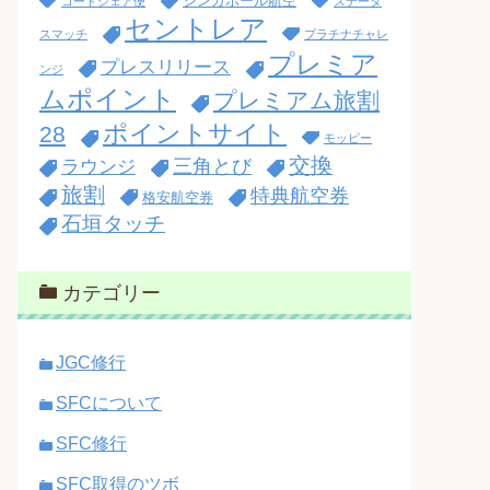
シンガポール航空
コードシェア便
ステータ
セントレア
スマッチ
プラチナチャレ
プレミア
プレスリリース
ンジ
ムポイント
プレミアム旅割
ポイントサイト
28
モッピー
交換
三角とび
ラウンジ
旅割
特典航空券
格安航空券
石垣タッチ
カテゴリー
JGC修行
SFCについて
SFC修行
SFC取得のツボ