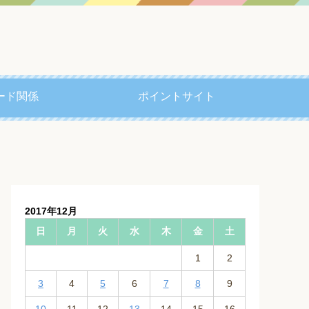
ード関係
ポイントサイト
2017年12月
日
月
火
水
木
金
土
1
2
3
4
5
6
7
8
9