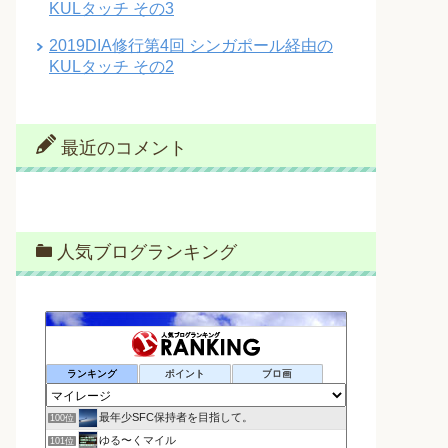
KULタッチ その3
2019DIA修行第4回 シンガポール経由の
KULタッチ その2
最近のコメント
人気ブログランキング
ランキング
ポイント
ブロ画
最年少SFC保持者を目指して。
100位
ゆる〜くマイル
101位