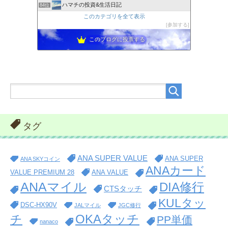
ハマチの投資&生活日記
84位
このカテゴリを全て表示
参加する
このブログに投票する
タグ
ANA SUPER VALUE
ANA SUPER
ANA SKYコイン
ANAカード
VALUE PREMIUM 28
ANA VALUE
ANAマイル
DIA修行
CTSタッチ
KULタッ
DSC-HX90V
JALマイル
JGC修行
OKAタッチ
チ
PP単価
nanaco