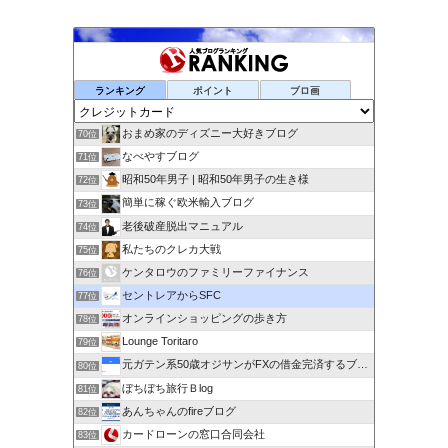
ランキング
ポイント
ブロ画
おまめ家のディズニー大好きブログ
70位
なべやすブログ
71位
昭和50年男子 | 昭和50年男子の生き様
72位
簡単に稼ぐ欧米輸入ブログ
73位
老後破産脱出マニュアル
74位
私たちのクレカ大戦
75位
ケンタロウのファミリーファイナンス
76位
セントレアからSFC
77位
オンラインショッピングの歩き方
78位
Lounge Toritaro
79位
元ガテン系50歳オジサンがFXの借金完済するブログ
80位
ぼちぼち旅行Ｂlog
81位
あんちゃんのfireブログ
82位
カードローンの窓口合同会社
83位