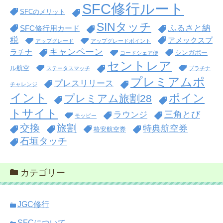
SFC修行ルート
SFCのメリット
SINタッチ
ふるさと納
SFC修行用カード
税
アメックスプ
アップグレード
アップグレードポイント
キャンペーン
ラチナ
シンガポー
コードシェア便
セントレア
ル航空
ステータスマッチ
プラチナ
プレミアムポ
プレスリリース
チャレンジ
イント
ポイン
プレミアム旅割28
トサイト
三角とび
ラウンジ
モッピー
交換
旅割
特典航空券
格安航空券
石垣タッチ
カテゴリー
JGC修行
SFCについて