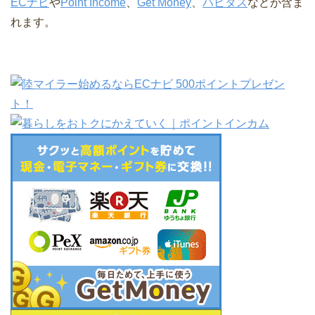
ECナビ
や
Point Income
、
Get Money
、
ハピタス
などが含ま
れます。