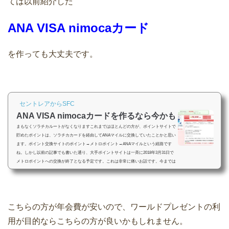
ては以前紹介した
ANA VISA nimocaカード
を作っても大丈夫です。
セントレアからSFC
ANA VISA nimocaカードを作るなら今かも
まもなくソラチカルートがなくなりますこれまではほとんどの方が、ポイントサイトで
貯めたポイントは、ソラチカカードを経由してANAマイルに交換していたことかと思い
ます。ポイント交換サイトのポイント→メトロポイント→ANAマイルという経路です
ね。しかし以前の記事でも書いた通り、大手ポイントサイトは一斉に2018年3月31日で
メトロポイントへの交換が終了となる予定です。これは非常に痛いお話です。今までは
0.9倍という高率でANAマイルに交換できていたのが、まったくできなくなってしまう
訳ですから。では次善の策として何がある...
こちらの方が年会費が安いので、ワールドプレゼントの利
用が目的ならこちらの方が良いかもしれません。