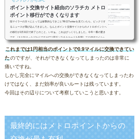
セントレアからSFC
ポイント交換サイト経由のソラチカ メトロ
ポイント移行ができくなります
陸マイラーの方々にとっては衝撃的なできごと?昨日Twitterを見ていたら、ビックリす
るニュースが飛び込んできました。なんとポイント交換サイトからのメトロポイントへ
の移行が3月31日で終了とのこと。いやぁ、これはびっくりしました。今年一番の驚き
です。(まだ始まったばかりですが(^^;)最近ソラチカカードを利用してのANAマイルへ
の交換に関して、様々な噂は飛び交っていました。交換比率が悪化してしまうのかなぁ
これまでは1円相当のポイントで0.9マイルに交換できてい
と思っていたら、完全にルート閉鎖とは。以前書いていた記事についても、2018年3月3
1日以後はまったくもって役立たな...
た
のですが、それができなくなってしまったのは非常に
痛いですね。
しかし完全にマイルへの交換ができなくなってしまったわ
けではなく、まだ効率が良いルートは残っています。
今回はその辺りについて考察していこうと思います。
最終的にはメトロポイントからの
交換が最も有利