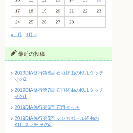
10
11
12
13
14
15
16
17
18
19
20
21
22
23
24
25
26
27
28
« 1月
3月 »
最近の投稿
2019DIA修行第8回 石垣経由のKULタッチ
その2
2019DIA修行第7回 石垣経由のKULタッチ
その1
2019DIA修行第6回 石垣タッチ
2019DIA修行第5回 シンガポール経由の
KULタッチ その3