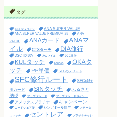
タグ
ANA SUPER VALUE
ANA SKYコイン
ANA SUPER VALUE PREMIUM 28
ANA
ANAマ
ANAカード
VALUE
イル
DIA修行
CTSタッチ
DSC-HX90V
JALマイル
JGC修行
OKAタ
KULタッチ
nanaco
ッチ
PP単価
SFCのメリット
SFC修行ルート
SFC修行
SINタッチ
ふるさと
用カード
納税
アップグレード
アップグレードポイント
キャンペーン
アメックスプラチナ
シンガポール航空
コードシェア便
ステータ
セントレア
スマッチ
プラチナチャレ