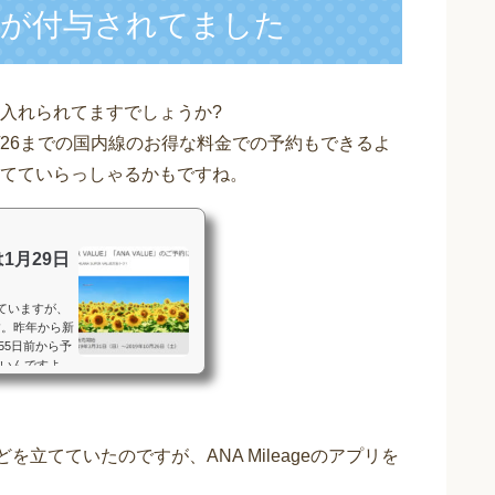
が付与されてました
入れられてますでしょうか?
10/26までの国内線のお得な料金での予約もできるよ
てていらっしゃるかもですね。
1月29日
ていますが、
す。昨年から新
355日前から予
いんですよ
もので、かなり
方がコストパ
購入可能だか
立てていたのですが、ANA Mileageのアプリを