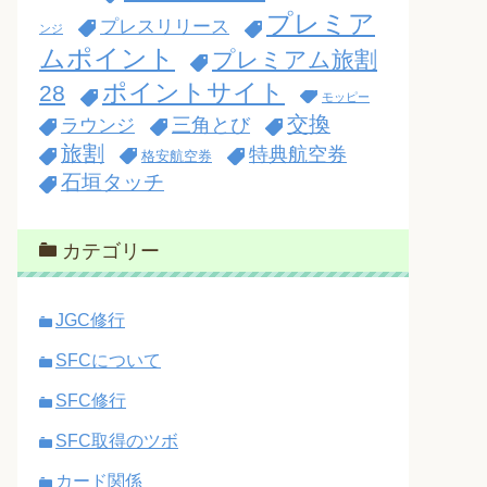
プレミア
プレスリリース
ンジ
ムポイント
プレミアム旅割
ポイントサイト
28
モッピー
交換
三角とび
ラウンジ
旅割
特典航空券
格安航空券
石垣タッチ
カテゴリー
JGC修行
SFCについて
SFC修行
SFC取得のツボ
カード関係