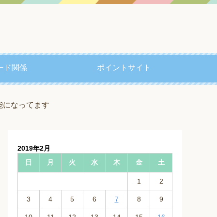
ード関係
ポイントサイト
能になってます
2019年2月
日
月
火
水
木
金
土
1
2
3
4
5
6
7
8
9