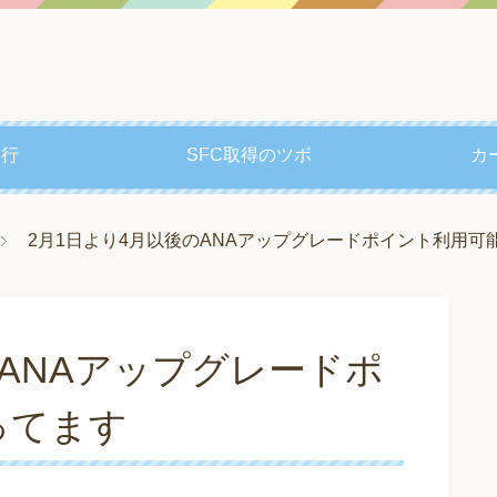
修行
SFC取得のツボ
カ
2月1日より4月以後のANAアップグレードポイント利用可
のANAアップグレードポ
ってます