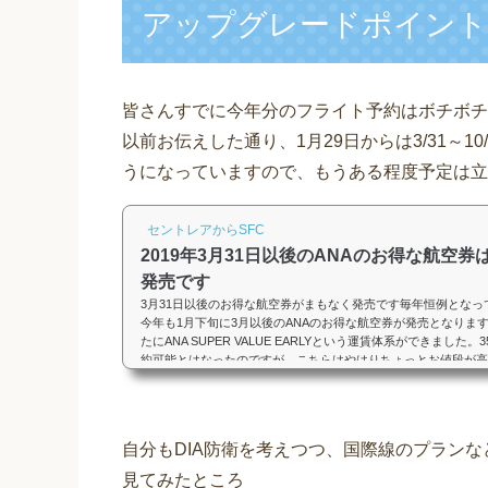
アップグレードポイント
皆さんすでに今年分のフライト予約はボチボチ
以前お伝えした通り、1月29日からは3/31～
うになっていますので、もうある程度予定は立
セントレアからSFC
2019年3月31日以後のANAのお得な航空券は
発売です
3月31日以後のお得な航空券がまもなく発売です毎年恒例となっ
今年も1月下旬に3月以後のANAのお得な航空券が発売となりま
たにANA SUPER VALUE EARLYという運賃体系ができました。
約可能とはなったのですが、こちらはやはりちょっとお値段が高
ね。それに対してANA SUPER VALUEは以前の旅割に該当する
お得な運賃となっています。修行をするなら、ぜひこちらでする
フォーマンスが良くなること間違いなしです。だいぶ先の分まで
らと、誤ってSUPER ...
自分もDIA防衛を考えつつ、国際線のプランなどを
見てみたところ