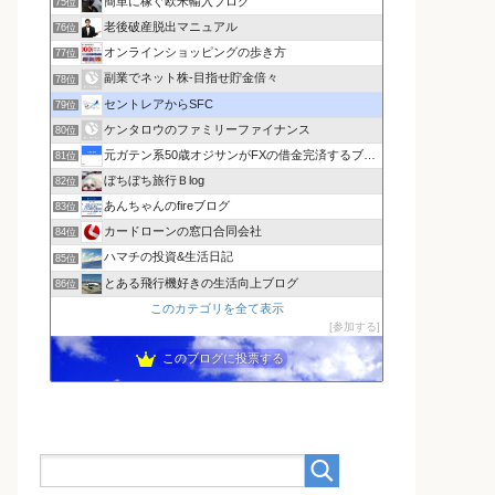
簡単に稼ぐ欧米輸入ブログ
75位
老後破産脱出マニュアル
76位
オンラインショッピングの歩き方
77位
副業でネット株-目指せ貯金倍々
78位
セントレアからSFC
79位
ケンタロウのファミリーファイナンス
80位
元ガテン系50歳オジサンがFXの借金完済するブログ
81位
ぼちぼち旅行Ｂlog
82位
あんちゃんのfireブログ
83位
カードローンの窓口合同会社
84位
ハマチの投資&生活日記
85位
とある飛行機好きの生活向上ブログ
86位
このカテゴリを全て表示
参加する
このブログに投票する