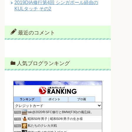
2019DIA修行第4回 シンガポール経由の
KULタッチ その2
最近のコメント
人気ブログランキング
ランキング
ポイント
ブロ画
tak@2020年SFC修行とBMW(F30)の備忘録。
72位
昭和50年男子 | 昭和50年男子の生き様
73位
私たちのクレカ大戦
74位