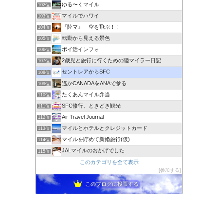
ゆる〜くマイル
102位
マイルでハワイ
103位
『陸マ』 空を飛ぶ！！
104位
転勤から見える景色
105位
ポイ活インフォ
106位
2歳児と旅行に行くための陸マイラー日記
107位
セントレアからSFC
108位
遙かCANADAをANAで参る
109位
たくあんマイル弁当
110位
SFC修行、ときどき観光
111位
Air Travel Journal
112位
マイルとホテルとクレジットカード
113位
マイルを貯めて新婚旅行(仮)
114位
JALマイルのおかげでした
115位
このカテゴリを全て表示
参加する
このブログに投票する