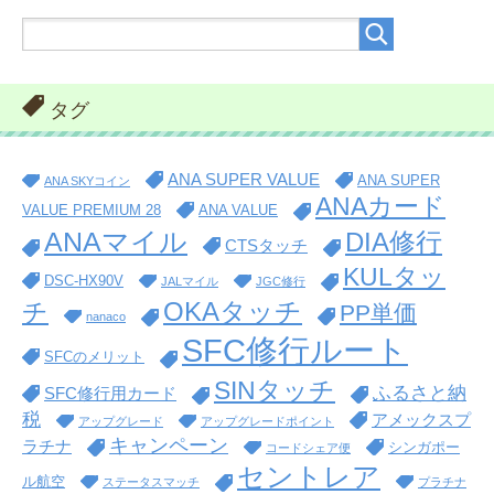
タグ
ANA SUPER VALUE
ANA SUPER
ANA SKYコイン
ANAカード
VALUE PREMIUM 28
ANA VALUE
ANAマイル
DIA修行
CTSタッチ
KULタッ
DSC-HX90V
JALマイル
JGC修行
OKAタッチ
チ
PP単価
nanaco
SFC修行ルート
SFCのメリット
SINタッチ
ふるさと納
SFC修行用カード
税
アメックスプ
アップグレード
アップグレードポイント
キャンペーン
ラチナ
シンガポー
コードシェア便
セントレア
ル航空
ステータスマッチ
プラチナ